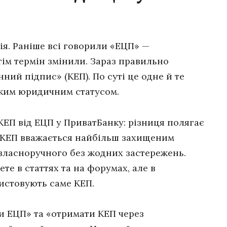
ія. Раніше всі говорили «ЕЦП» —
ім термін змінили. Зараз правильно
ий підпис» (КЕП). По суті це одне й те
ітким юридичним статусом.
КЕП від ЕЦП у ПриватБанку: різниця полягає
у. КЕП вважається найбільш захищеним
 власноручного без жодних застережень.
те в статтях та на форумах, але в
истовують саме КЕП.
и ЕЦП» та «отримати КЕП через