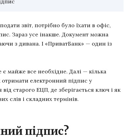
підпис
одати звіт, потрібно було їхати в офіс,
пис. Зараз усе інакше. Документ можна
таючи з дивана. І «ПриватБанк» — один із
.
е є майже все необхідне. Далі — кілька
 як отримати електронний підпис у
 від старого ЕЦП, де зберігається ключ і як
их слів і складних термінів.
нний підпис?