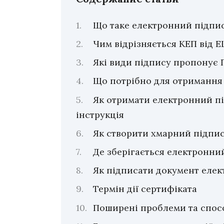
Що таке електронний підпи
Чим відрізняється КЕП від 
Які види підпису пропонує 
Що потрібно для отримання
Як отримати електронний пі
інструкція
Як створити хмарний підпис
Де зберігається електронни
Як підписати документ еле
Термін дії сертифіката
Поширені проблеми та спос