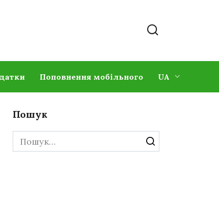
одатки
Поповнення мобільного
UA
Пошук
Search
for: