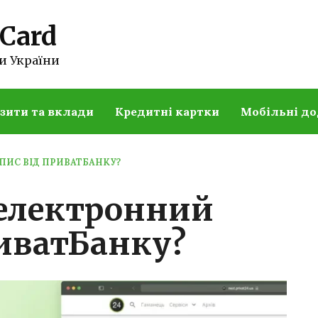
 Card
и України
зити та вклади
Кредитні картки
Мобільні д
ПИС ВІД ПРИВАТБАНКУ?
 електронний
риватБанку?