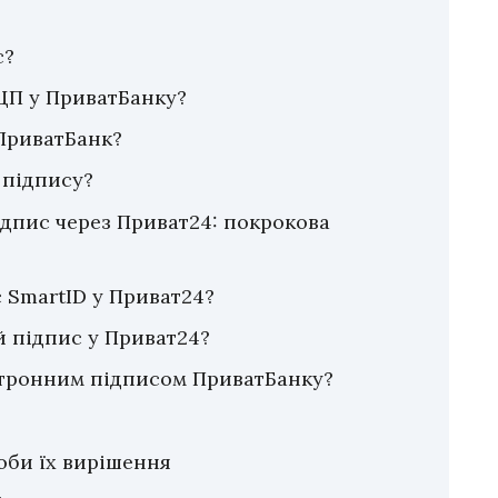
с?
ЕЦП у ПриватБанку?
ПриватБанк?
 підпису?
дпис через Приват24: покрокова
 SmartID у Приват24?
й підпис у Приват24?
ктронним підписом ПриватБанку?
оби їх вирішення