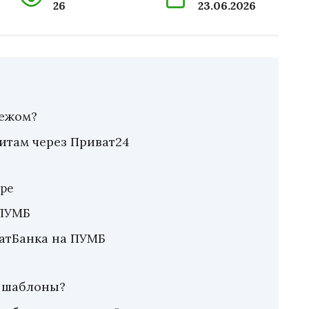
26
23.06.2026
тежом?
зитам через Приват24
ере
 ПУМБ
ватБанка на ПУМБ
и шаблоны?