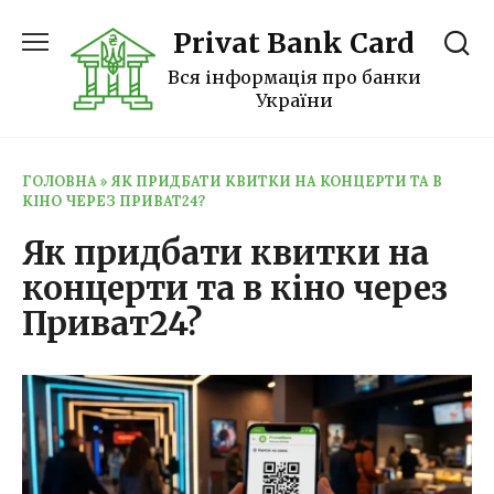
Перейти
Privat Bank Card
до
вмісту
Вся інформація про банки
України
ГОЛОВНА
»
ЯК ПРИДБАТИ КВИТКИ НА КОНЦЕРТИ ТА В
КІНО ЧЕРЕЗ ПРИВАТ24?
Як придбати квитки на
концерти та в кіно через
Приват24?