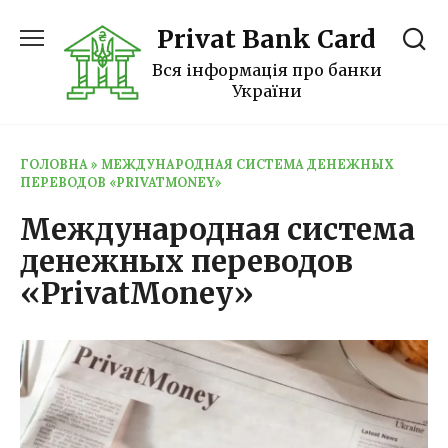
Перейти
Privat Bank Card
к
содержанию
Вся інформація про банки
України
ГОЛОВНА
»
МЕЖДУНАРОДНАЯ СИСТЕМА ДЕНЕЖНЫХ
ПЕРЕВОДОВ «PRIVATMONEY»
Международная система
денежных переводов
«PrivatMoney»