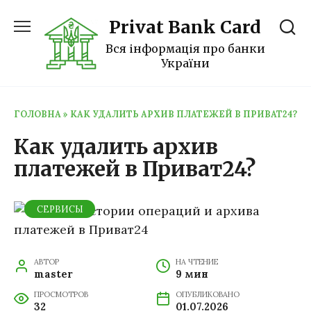
Перейти
Privat Bank Card
к
содержанию
Вся інформація про банки
України
ГОЛОВНА
»
КАК УДАЛИТЬ АРХИВ ПЛАТЕЖЕЙ В ПРИВАТ24?
Как удалить архив
платежей в Приват24?
СЕРВИСЫ
АВТОР
НА ЧТЕНИЕ
master
9 мин
ПРОСМОТРОВ
ОПУБЛИКОВАНО
32
01.07.2026